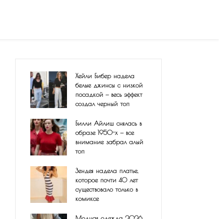
Хейли Бибер надела
белые джинсы с низкой
посадкой — весь эффект
создал черный топ
Билли Айлиш снялась в
образе 1950-х — все
внимание забрал алый
топ
Зендея надела платье,
которое почти 40 лет
существовало только в
комиксе
Модная одежда 2026