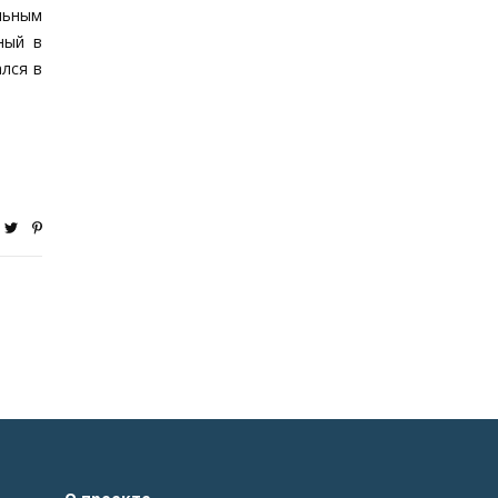
льным
ный в
лся в