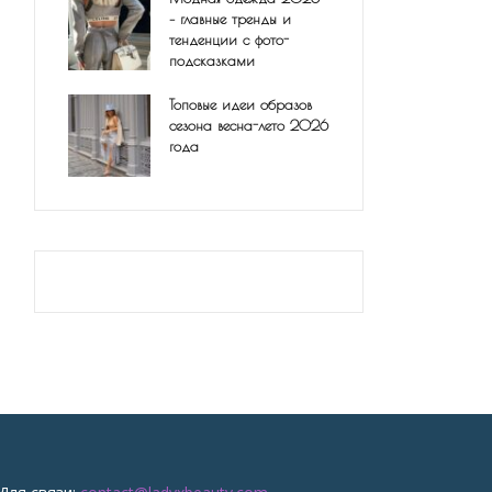
– главные тренды и
тенденции с фото-
подсказками
Топовые идеи образов
сезона весна-лето 2026
года