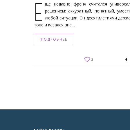
Е
ще недавно френч считался универса
решением: аккуратный, понятный, умест
любой ситуации. Он десятилетиями держа
топе и казался вне…
ПОДРОБНЕЕ
2