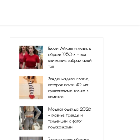
Билли Айлиш снялась в
образе 1950-х — все
внимание забрал алый
топ
Зендея надела платье,
которое почти 40 лет
существовало только в
комиксе
Модная одежда 2026
– главные тренды и
тенденции с фото-
подсказками
Топовые идеи образов