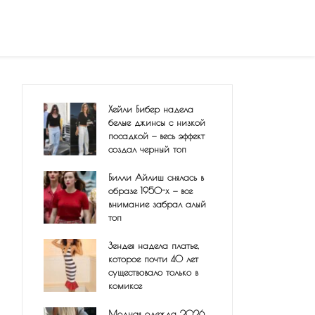
Хейли Бибер надела
белые джинсы с низкой
посадкой — весь эффект
создал черный топ
Билли Айлиш снялась в
образе 1950-х — все
внимание забрал алый
топ
Зендея надела платье,
которое почти 40 лет
существовало только в
комиксе
Модная одежда 2026