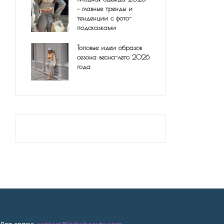
– главные тренды и
тенденции с фото-
подсказками
Топовые идеи образов
сезона весна-лето 2026
года