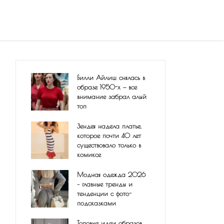
Билли Айлиш снялась в
образе 1950-х — все
внимание забрал алый
топ
Зендея надела платье,
которое почти 40 лет
существовало только в
комиксе
Модная одежда 2026
– главные тренды и
тенденции с фото-
подсказками
Топовые идеи образов