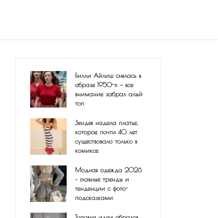
Билли Айлиш снялась в
образе 1950-х — все
внимание забрал алый
топ
Зендея надела платье,
которое почти 40 лет
существовало только в
комиксе
Модная одежда 2026
– главные тренды и
тенденции с фото-
подсказками
Топовые идеи образов