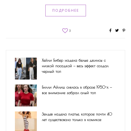
ПОДРОБНЕЕ
3
Хейли Бибер надела белые джинсы с
низкой посадкой — весь эффект создал
черный топ
Билли Айлиш снялась в образе 1950-х —
все внимание забрал алый топ
Зендея надела платье, которое почти 40
лет существовало только в комиксе