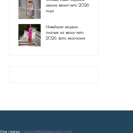
сезона весна-лето 2026
года
Новейшие модели
платьев на весну-лето
2026: фото эксклюзив
Для связи:
contact@ladyxbeauty.com