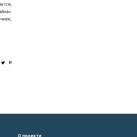
ется,
айна».
нее,
О проекте