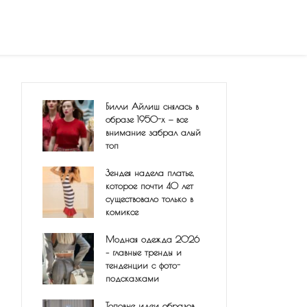
Билли Айлиш снялась в
образе 1950-х — все
внимание забрал алый
топ
Зендея надела платье,
которое почти 40 лет
существовало только в
комиксе
Модная одежда 2026
– главные тренды и
тенденции с фото-
подсказками
Топовые идеи образов