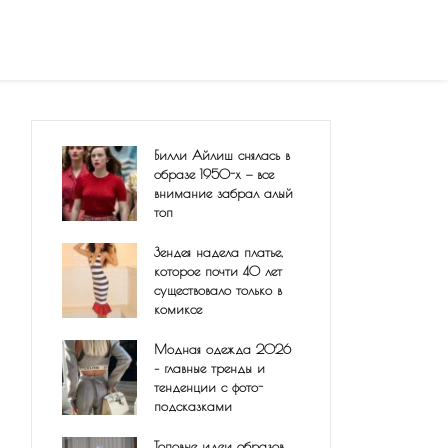
Билли Айлиш снялась в
образе 1950-х — все
внимание забрал алый
топ
Зендея надела платье,
которое почти 40 лет
существовало только в
комиксе
Модная одежда 2026
– главные тренды и
тенденции с фото-
подсказками
Топовые идеи образов