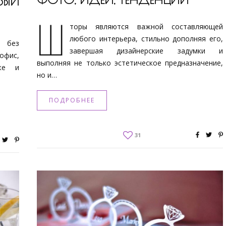
ВЫЙ
Ш
торы являются важной составляющей
любого интерьера, стильно дополняя его,
е без
завершая дизайнерские задумки и
офис,
выполняя не только эстетическое предназначение,
же и
но и…
ПОДРОБНЕЕ
31